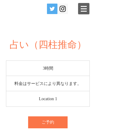
占い（四柱推命）
3時間
3
時
料
間
金
料金はサービスにより異なります。
は
サ
ー
Location 1
ビ
ス
に
よ
り
異
ご予約
な
り
ま