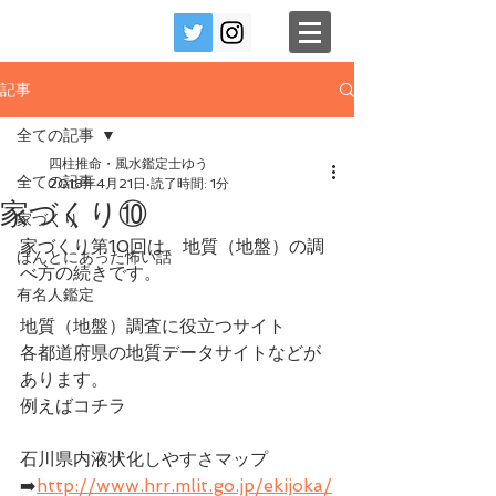
記事
全ての記事
四柱推命・風水鑑定士ゆう
全ての記事
2018年4月21日
読了時間: 1分
家づくり⑩
家づくり
家づくり第10回は、地質（地盤）の調
ほんとにあった怖い話
べ方の続きです。
有名人鑑定
地質（地盤）調査に役立つサイト
各都道府県の地質データサイトなどが
あります。
例えばコチラ
石川県内液状化しやすさマップ
➡️
http://www.hrr.mlit.go.jp/ekijoka/