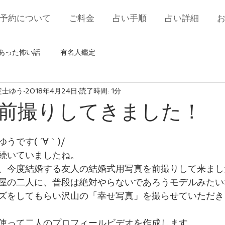
予約について
ご料金
占い手順
占い詳細
あった怖い話
有名人鑑定
定士ゆう
2018年4月24日
読了時間: 1分
前撮りしてきました！
です( ´∀｀)/
続いていましたね。
、今度結婚する友人の結婚式用写真を前撮りして来まし
屋の二人に、普段は絶対やらないであろうモデルみたい
ズをしてもらい沢山の「幸せ写真」を撮らせていただき
使って二人のプロフィールビデオを作成します。