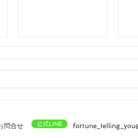
今日はケーキ作り！
有名
今日は家族でケーキを作りまし
有名
た!(^^)! 昨日まではゴールデンウ
ズは
イークを満喫するべく、動物園な
んを
ど外出続きだったので、本日は家
うシ
族でゆっくりケーキ作りと相成り
スゴ
ました。 やれ、スポンジケーキ
鑑定
だタルトだパイだと色々候補が出
が、
て、議論が紛糾しましたが(笑)...
いた
いと思
公式LINE
​お問合せ
fortune_telling_you