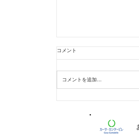
素敵な結婚式でした！
コメント
以前より私がブログにて報告して
いた友人の結婚式が、先日無事執
り行われました。 私が作ったプ
コメントを追加…
ロフィールビデオも、まずまずの
好評を得たようで、胸をなでおろ
した次第です。（正直、ちゃんと
流してもらうまで生きた心地がし
なかったですｗ）...