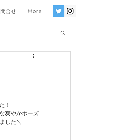
お問合せ
More
た！
な爽やかポーズ
ました＼