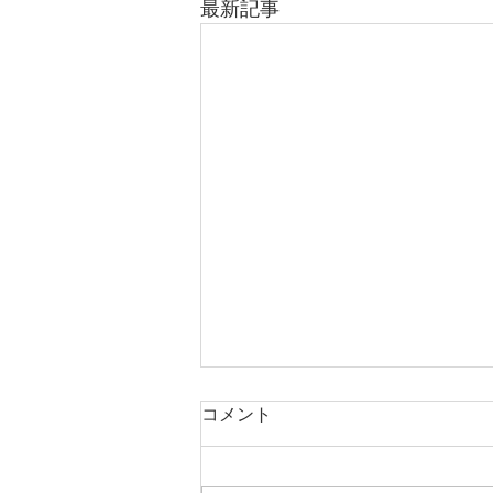
最新記事
ほんとにあった怖い話（風水
コメント
編・前編）
これは私が経験した実話です。