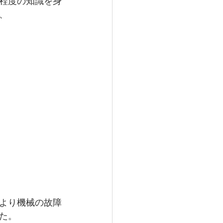
程度の知識を身
、
より機械の故障
た。