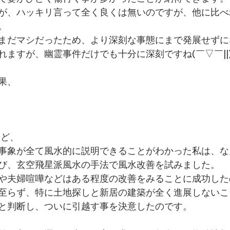
が、ハッキリ言って全く良くは無いのですが、他に比べ
。 
まだマシだったため、より深刻な事態にまで発展せずに
ますが、幽霊事件だけでも十分に深刻ですね(￣▽￣||)
果、 
など、
事象が全て風水的に説明できることがわかった私は、な
び、玄空飛星派風水の手法で風水改善を試みました。 
や夫婦喧嘩などはある程度の改善をみることに成功した
至らず、特に土地探しと新居の建築が全く進展しないこ
と判断し、ついに引越す事を決意したのです。