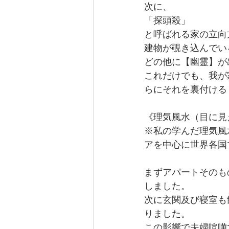
次に、
「探頭殺」
と呼ばれる家の立向
建物が覗き込んでい
どの他に【幽霊】が
これだけでも、我が
らにそれを裏付ける
《理気風水（目に見
※私の学んだ理気風
アを中心に世界各国
まずアパートそのも
しました。 
次に玄関及び寝室も
りました。
この影響で夫婦喧嘩